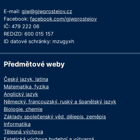
E-mail:
gjw@gjwprostejov.cz
Facebook:
facebook.com/gjwprostejov
IČ: 479 222 06
REDIZO: 600 015 157
ID datové schránky: mzugyxh
Předmětové weby
Český jazyk, latina
Matematika, fyzika
Anglický jazyk
Německý, francouzský, ruský a španělský jazyk
Biologie, chemie
Základy společenský věd, dějepis, zeměpis
Informatika
Tělesná výchova
Estetická výchova hudební a výtvarná