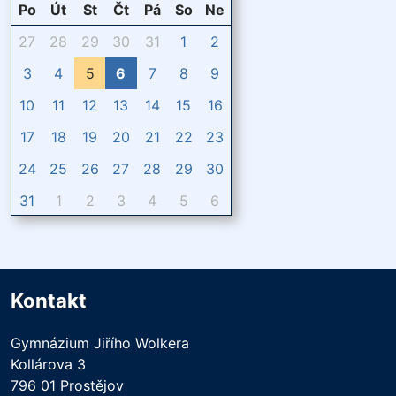
Po
Út
St
Čt
Pá
So
Ne
27
28
29
30
31
1
2
3
4
5
6
7
8
9
10
11
12
13
14
15
16
17
18
19
20
21
22
23
24
25
26
27
28
29
30
31
1
2
3
4
5
6
Kontakt
Gymnázium Jiřího Wolkera
Kollárova 3
796 01 Prostějov